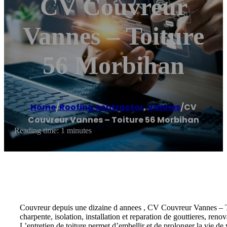
CV Couvreur
Vannes – Toiture
56 Morbihan
Home
/
Roofing contractor
,
Vannes
/
CV
Couvreur Vannes – Toiture 56 Morbihan
Reading time: 1 minutes
Couvreur depuis une dizaine d annees , CV Couvreur Vannes – Toitu
charpente, isolation, installation et reparation de gouttieres, ren
L’entretien de toiture permet d’embellir et de prolonger la vie de